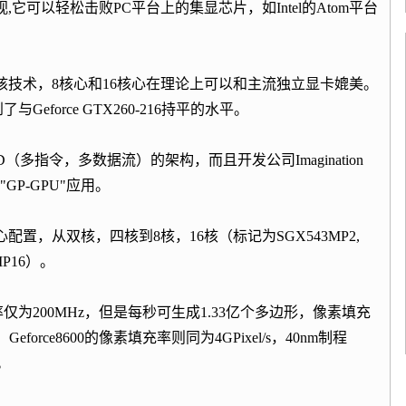
视,它可以轻松击败PC平台上的集显芯片，如Intel的Atom平台
展内核技术，8核心和16核心在理论上可以和主流独立显卡媲美。
eforce GTX260-216持平的水平。
MD（多指令，多数据流）的架构，而且开发公司Imagination
"GP-GPU"应用。
心配置，从双核，四核到8核，16核（标记为SGX543MP2,
3MP16）。
仅为200MHz，但是每秒可生成1.33亿个多边形，像素填充
Geforce8600的像素填充率则同为4GPixel/s，40nm制程
s。