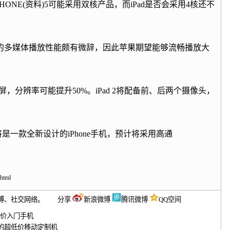
PHONE
(
资料
)5可能采用双核产品，而iPad是否会采用4核还不
的多媒体播放性能颇有微辞，因此苹果期望能够流畅播放大
触摸屏，分辨率可能提升50%。iPad 2将配备前、后两个摄像头，
将是一款全新设计的iPhone手机，预计将采用高通
.html
微博、社交网络。 分享
新浪微博
腾讯微博
QQ空间
最低价入门手机
MB的超低价移动定制机